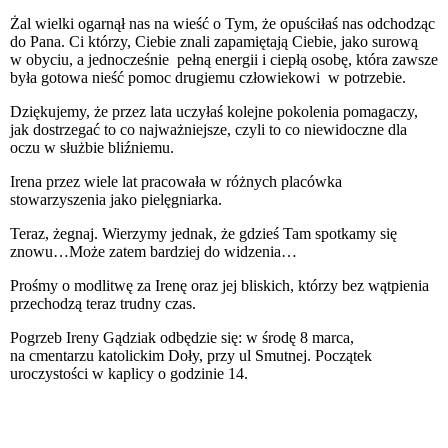
Żal wielki ogarnął nas na wieść o Tym, że opuściłaś nas odchodząc
do Pana. Ci którzy, Ciebie znali zapamiętają Ciebie, jako surową
w obyciu, a jednocześnie pełną energii i ciepłą osobę, która zawsze
była gotowa nieść pomoc drugiemu człowiekowi w potrzebie.
Dziękujemy, że przez lata uczyłaś kolejne pokolenia pomagaczy,
jak dostrzegać to co najważniejsze, czyli to co niewidoczne dla
oczu w służbie bliźniemu.
Irena przez wiele lat pracowała w różnych placówka
stowarzyszenia jako pielęgniarka.
Teraz, żegnaj. Wierzymy jednak, że gdzieś Tam spotkamy się
znowu…Może zatem bardziej do widzenia…
Prośmy o modlitwę za Irenę oraz jej bliskich, którzy bez wątpienia
przechodzą teraz trudny czas.
Pogrzeb Ireny Gądziak odbędzie się: w środę 8 marca,
na cmentarzu katolickim Doły, przy ul Smutnej. Początek
uroczystości w kaplicy o godzinie 14.