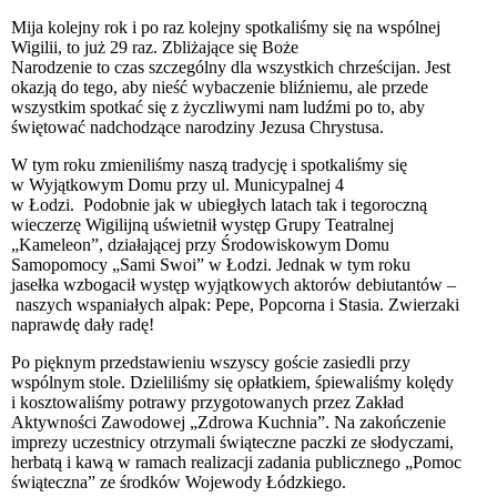
Mija kolejny rok i po raz kolejny spotkaliśmy się na wspólnej
Wigilii, to już 29 raz. Zbliżające się Boże
Narodzenie to czas szczególny dla wszystkich chrześcijan. Jest
okazją do tego, aby nieść wybaczenie bliźniemu, ale przede
wszystkim spotkać się z życzliwymi nam ludźmi po to, aby
świętować nadchodzące narodziny Jezusa Chrystusa.
W tym roku zmieniliśmy naszą tradycję i spotkaliśmy się
w Wyjątkowym Domu przy ul. Municypalnej 4
w Łodzi. Podobnie jak w ubiegłych latach tak i tegoroczną
wieczerzę Wigilijną uświetnił występ Grupy Teatralnej
„Kameleon”, działającej przy Środowiskowym Domu
Samopomocy „Sami Swoi” w Łodzi. Jednak w tym roku
jasełka wzbogacił występ wyjątkowych aktorów debiutantów –
naszych wspaniałych alpak: Pepe, Popcorna i Stasia. Zwierzaki
naprawdę dały radę!
Po pięknym przedstawieniu wszyscy goście zasiedli przy
wspólnym stole. Dzieliliśmy się opłatkiem, śpiewaliśmy kolędy
i kosztowaliśmy potrawy przygotowanych przez Zakład
Aktywności Zawodowej „Zdrowa Kuchnia”.
Na zakończenie
imprezy uczestnicy otrzymali świąteczne paczki ze słodyczami,
herbatą i kawą w ramach realizacji zadania publicznego „Pomoc
świąteczna” ze środków Wojewody Łódzkiego.