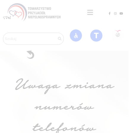
Uwaga zmiana
numerów
telefonów