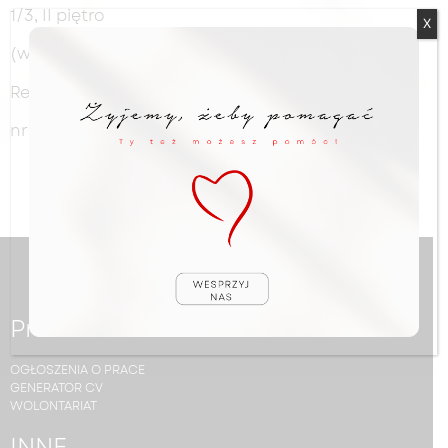
1/3, II piętro
X
(w budynku jest winda)
Rejestracja mieści się w pokoju nr 203 i 206
nr tel.: 42 616 06 20 wewn. 1161 lub 1182 lub 1171”
Praca
OGŁOSZENIA O PRACE
GENERATOR CV
WOLONTARIAT
INNE