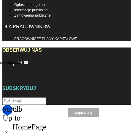
Ogłoszenia ogólne
Informacje publiczne
Zamówienia publiczne
DLA PRACOWNIKÓW
PRACOWNICZE PLANY KAPITAŁOWE
OBSERWUJ NAS
acebook-
Instagram
Youtube
f
SUBSKRYBUJ
Scroll
Go
Up
to
HomePage
X