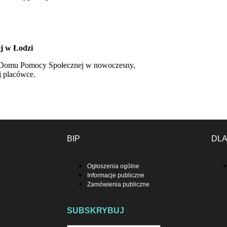
j w Łodzi
o Domu Pomocy Społecznej w nowoczesny,
j placówce.
BIP
DL
Ogłoszenia ogólne
Informacje publiczne
Zamówienia publiczne
SUBSKRYBUJ