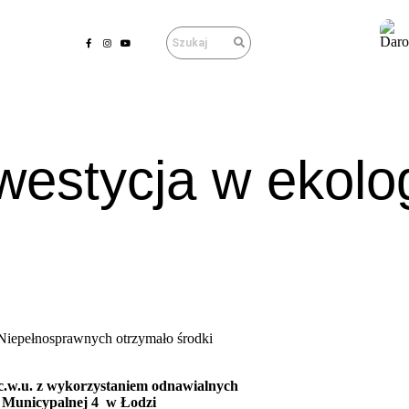
westycja w ekolo
 Niepełnosprawnych otrzymało środki
c.w.u. z wykorzystaniem odnawialnych
. Municypalnej 4 w Łodzi