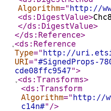
Algorithm
="
http://w
<ds:DigestValue
>
Chc
</ds:DigestValue
>
</ds:Reference
>
<ds:Reference
Type
="
http://uri.ets
URI
="
#SignedProps-78
cde08ffc9547
"
>
<ds:Transforms
>
<ds:Transform
Algorithm
="
http://w
c14n#
"
/>