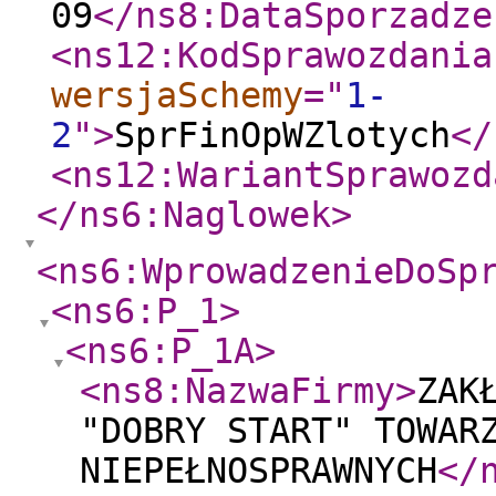
09
</ns8:DataSporzadze
<ns12:KodSprawozdania
wersjaSchemy
="
1-
2
"
>
SprFinOpWZlotych
</
<ns12:WariantSprawozd
</ns6:Naglowek
>
<ns6:WprowadzenieDoSp
<ns6:P_1
>
<ns6:P_1A
>
<ns8:NazwaFirmy
>
ZAK
"DOBRY START" TOWAR
NIEPEŁNOSPRAWNYCH
</