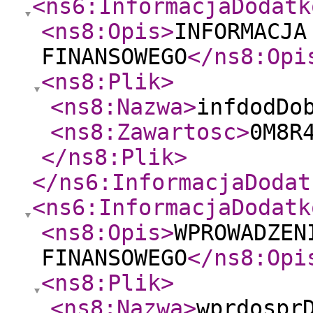
<ns6:InformacjaDodatk
<ns8:Opis
>
INFORMACJA
FINANSOWEGO
</ns8:Opi
<ns8:Plik
>
<ns8:Nazwa
>
infdodDo
<ns8:Zawartosc
>
</ns8:Plik
>
</ns6:InformacjaDodat
<ns6:InformacjaDodatk
<ns8:Opis
>
WPROWADZEN
FINANSOWEGO
</ns8:Opi
<ns8:Plik
>
<ns8:Nazwa
>
wprdospr