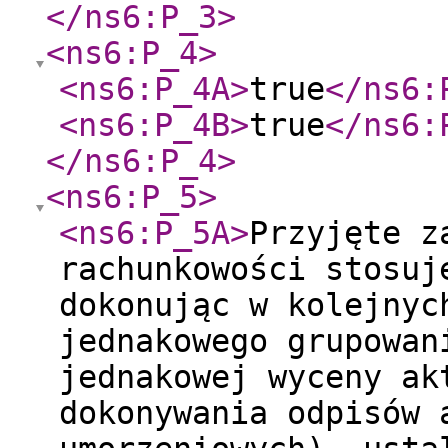
</ns6:P_3
>
<ns6:P_4
>
<ns6:P_4A
>
true
</ns6:
<ns6:P_4B
>
true
</ns6:
</ns6:P_4
>
<ns6:P_5
>
<ns6:P_5A
>
Przyjęte z
rachunkowości stosuj
dokonując w kolejnyc
jednakowego grupowan
jednakowej wyceny ak
dokonywania odpisów 