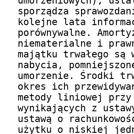
umorzeniowych), usta
sporządza sprawozdan
kolejne lata informa
porównywalne. Amorty
niematerialne i praw
majątku trwałego są 
nabycia, pomniejszon
umorzenie. Środki tr
okres ich przewidywa
metody liniowej przy
wynikających z ustaw
ustawą o rachunkowoś
użytku o niskiej jed