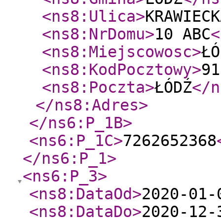
<ns8:Ulica
>
KRAWIECK
<ns8:NrDomu
>
10 ABC
<
<ns8:Miejscowosc
>
ŁÓ
<ns8:KodPocztowy
>
91
<ns8:Poczta
>
ŁÓDŹ
</n
</ns8:Adres
>
</ns6:P_1B
>
<ns6:P_1C
>
7262652368
</ns6:P_1
>
<ns6:P_3
>
<ns8:DataOd
>
2020-01-
<ns8:DataDo
>
2020-12-