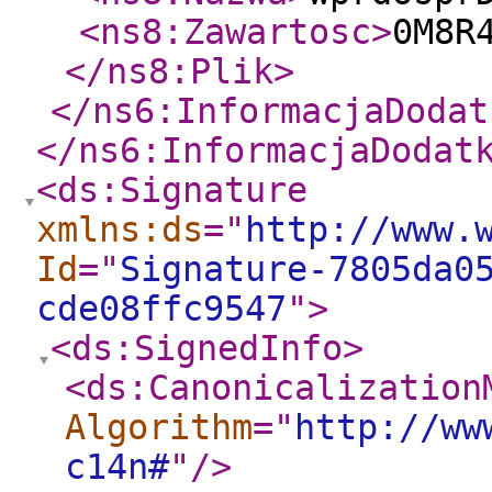
<ns8:Zawartosc
>
</ns8:Plik
>
</ns6:InformacjaDodat
</ns6:InformacjaDodat
<ds:Signature
xmlns:ds
="
http://www.
Id
="
Signature-7805da0
cde08ffc9547
"
>
<ds:SignedInfo
>
<ds:Canonicalization
Algorithm
="
http://ww
c14n#
"
/>