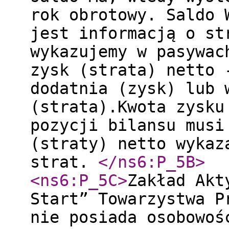
rok obrotowy. Saldo 
jest informacją o st
wykazujemy w pasywac
zysk (strata) netto 
dodatnia (zysk) lub 
(strata).Kwota zysku
pozycji bilansu musi
(straty) netto wykaz
strat.
</ns6:P_5B
>
<ns6:P_5C
>
Zakład Akt
Start” Towarzystwa P
nie posiada osobowoś