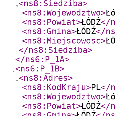
<ns8:Siedziba
>
<ns8:Wojewodztwo
>
Łó
<ns8:Powiat
>
ŁÓDŹ
</n
<ns8:Gmina
>
ŁÓDŹ
</ns
<ns8:Miejscowosc
>
ŁÓ
</ns8:Siedziba
>
</ns6:P_1A
>
<ns6:P_1B
>
<ns8:Adres
>
<ns8:KodKraju
>
PL
</n
<ns8:Wojewodztwo
>
Łó
<ns8:Powiat
>
ŁÓDŹ
</n
<ns8:Gmina
>
ŁÓDŹ
</ns