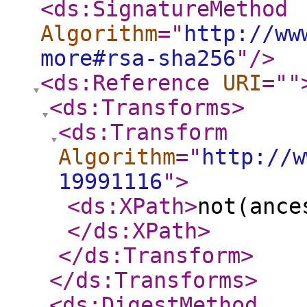
<ds:SignatureMethod
Algorithm
="
http://ww
more#rsa-sha256
"
/>
<ds:Reference
URI
="
"
<ds:Transforms
>
<ds:Transform
Algorithm
="
http://w
19991116
"
>
<ds:XPath
>
not(ance
</ds:XPath
>
</ds:Transform
>
</ds:Transforms
>
<ds:DigestMethod