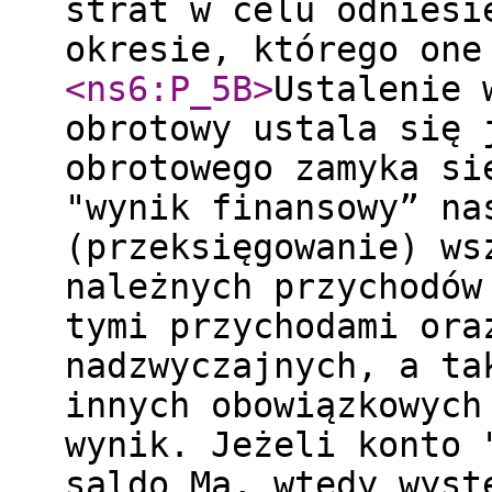
strat w celu odniesi
okresie, którego on
<ns6:P_5B
>
Ustalenie 
obrotowy ustala się 
obrotowego zamyka si
"wynik finansowy” na
(przeksięgowanie) ws
należnych przychodów
tymi przychodami ora
nadzwyczajnych, a ta
innych obowiązkowych
wynik. Jeżeli konto 
saldo Ma, wtedy wyst