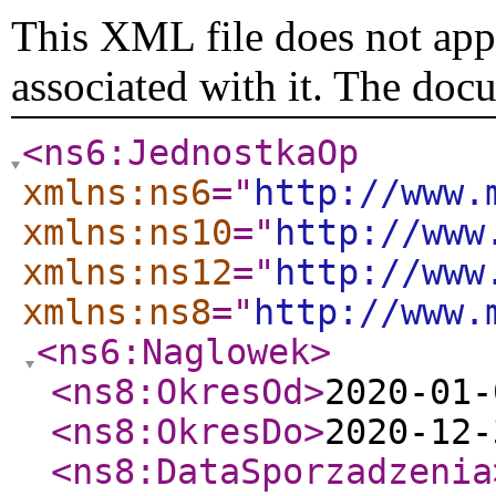
This XML file does not appe
associated with it. The doc
<ns6:JednostkaOp
xmlns:ns6
="
http://www.
xmlns:ns10
="
http://www
xmlns:ns12
="
http://www
xmlns:ns8
="
http://www.
<ns6:Naglowek
>
<ns8:OkresOd
>
2020-01-
<ns8:OkresDo
>
2020-12-
<ns8:DataSporzadzenia