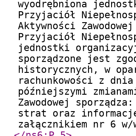
wyodrębniona jednost
Przyjaciół Niepełnos
Aktywności Zawodowej
Przyjaciół Niepełnos
jednostki organizacy
sporządzone jest zgo
historycznych, w opa
rachunkowości z dnia
późniejszymi zmianam
Zawodowej sporządza:
strat oraz informacj
załącznikiem nr 6 w
</ns6:P_5
>