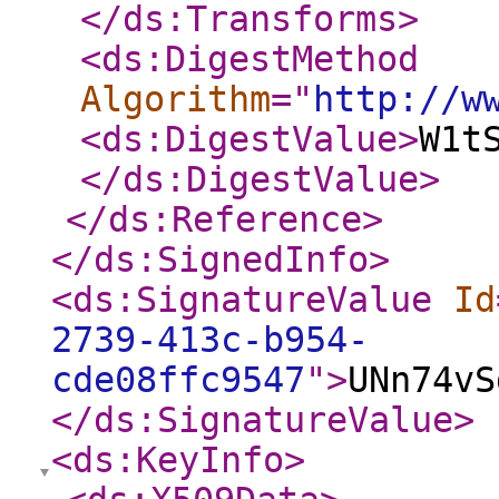
</ds:Transforms
>
<ds:DigestMethod
Algorithm
="
http://w
<ds:DigestValue
>
W1t
</ds:DigestValue
>
</ds:Reference
>
</ds:SignedInfo
>
<ds:SignatureValue
Id
2739-413c-b954-
cde08ffc9547
"
>
UNn74vS
</ds:SignatureValue
>
<ds:KeyInfo
>