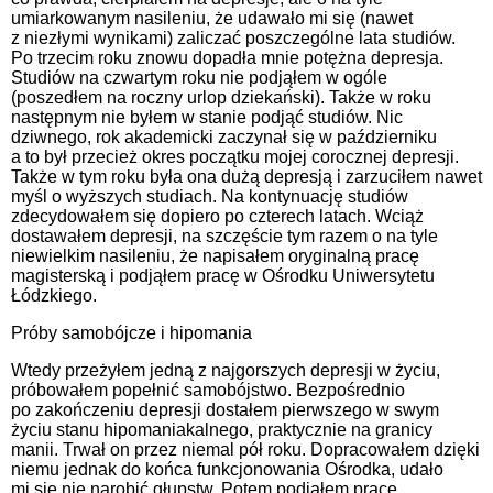
umiarkowanym nasileniu, że udawało mi się (nawet
z niezłymi wynikami) zaliczać poszczególne lata studiów.
Po trzecim roku znowu dopadła mnie potężna depresja.
Studiów na czwartym roku nie podjąłem w ogóle
(poszedłem na roczny urlop dziekański). Także w roku
następnym nie byłem w stanie podjąć studiów. Nic
dziwnego, rok akademicki zaczynał się w październiku
a to był przecież okres początku mojej corocznej depresji.
Także w tym roku była ona dużą depresją i zarzuciłem nawet
myśl o wyższych studiach. Na kontynuację studiów
zdecydowałem się dopiero po czterech latach. Wciąż
dostawałem depresji, na szczęście tym razem o na tyle
niewielkim nasileniu, że napisałem oryginalną pracę
magisterską i podjąłem pracę w Ośrodku Uniwersytetu
Łódzkiego.
Próby samobójcze i hipomania
Wtedy przeżyłem jedną z najgorszych depresji w życiu,
próbowałem popełnić samobójstwo. Bezpośrednio
po zakończeniu depresji dostałem pierwszego w swym
życiu stanu hipomaniakalnego, praktycznie na granicy
manii. Trwał on przez niemal pół roku. Dopracowałem dzięki
niemu jednak do końca funkcjonowania Ośrodka, udało
mi się nie narobić głupstw. Potem podjąłem pracę