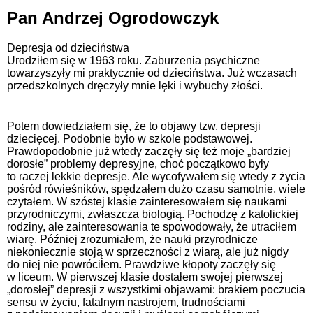
Pan Andrzej Ogrodowczyk
Depresja od dzieciństwa
Urodziłem się w 1963 roku. Zaburzenia psychiczne
towarzyszyły mi praktycznie od dzieciństwa. Już wczasach
przedszkolnych dręczyły mnie lęki i wybuchy złości.
Potem dowiedziałem się, że to objawy tzw. depresji
dziecięcej. Podobnie było w szkole podstawowej.
Prawdopodobnie już wtedy zaczęły się też moje „bardziej
dorosłe” problemy depresyjne, choć początkowo były
to raczej lekkie depresje. Ale wycofywałem się wtedy z życia
pośród rówieśników, spędzałem dużo czasu samotnie, wiele
czytałem. W szóstej klasie zainteresowałem się naukami
przyrodniczymi, zwłaszcza biologią. Pochodzę z katolickiej
rodziny, ale zainteresowania te spowodowały, że utraciłem
wiarę. Później zrozumiałem, że nauki przyrodnicze
niekoniecznie stoją w sprzeczności z wiarą, ale już nigdy
do niej nie powróciłem. Prawdziwe kłopoty zaczęły się
w liceum. W pierwszej klasie dostałem swojej pierwszej
„dorosłej” depresji z wszystkimi objawami: brakiem poczucia
sensu w życiu, fatalnym nastrojem, trudnościami