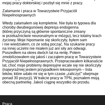
mojej pracy doktorskiej i pozbył się mnie z pracy.
Załamanie i praca w Towarzystwie Przyjaciół
Niepełnosprawnych
Wtedy załamałem się kompletnie. Nie była to typowa dla
choroby dwubiegunowej depresja endogenna
(której przyczyną są głównie spontaniczne zmiany
w przekaźnictwie neuronalnym w mózgu), lecz totalny krach
życiowy. Moje hipomanie się skończyły, byłem sam
i nie wiedziałem, co ze sobą począć. Na szukanie pracy
na innej uczelni nie miałem już ani siły ani odwagi.
Poszedłem na okres dwóch lat na rentę. Potem
zmobilizowałem się jakoś i zacząłem pracę w Towarzystwie
Przyjaciół Niepełnosprawnych. Przepracowałem kilkanaście
lat, choć moje problemy depresyjne wcale się nie skończyły
(najwyraźniej jestem przypadkiem lekoopornym – lista
leków, które udało mi się w tym czasie „zaliczyć” obejmuje
ponad 30 pozycji). W trakcie pracy w TPN, poznałem moją
obecną partnerkę. Jakoś ciągnę wszystko do przodu.
Praca