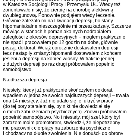
w Katedrze Socjologii Pracy i Przemysłu UŁ. Wtedy też
zorientowałem się, że cierpię na chorobę afektywną
dwubiegunową. Ponownie podjąłem wtedy leczenie.
Głównie zależało mi na likwidacji depresji, bo stany
hipomaniakalne nieszczególnie mi przeszkadzały. Szczerze
mówiąc w stanach hipomaniakalnych nadrabiałem
zaległości z okresów depresyjnych – mogłem praktycznie
nie spać i pracowałem po 12 godzin na dobę, głównie
pisząc doktorat. Wciąż corocznie dostawałem depresji,
lecz nastąpiły zmiany: hipomanii dostawałem z końcem
jesieni a depresji na koniec wiosny. W trakcie jednej
z dużych depresji po raz drugi próbowałem popełnić
samobójstwo.
Najdłuższa depresja
Niestety, kiedy już praktycznie skończyłem doktorat,
wpadłem w jedną ze swoich najdłuższych depresji – trwała
ona 14 miesięcy. Już nie udało się jej ukryć w pracy
(do tej pory starałem się, by nikt nie dowiedział się
o moich zaburzeniach psychicznych). Znowu próbowałem
popełnić samobójstwo. No i niestety, mój szef, który był
zarazem moim promotorem, stwierdził, że niepotrzebny
mu pracownik cierpiący na zaburzenia psychiczne
i chodzący na długie zwolnienia. Nie dopuścił do obrony