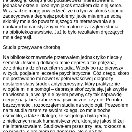
na biologię, którą się od podstawówki interesowałem,
jednak w okresie licealnym jakoś straciłem dla niej serce.
W zasadzie mogę powiedzieć, że i o tym w jakimś stopniu
zadecydowała depresja: problemy, jakie miałem ze sobą
skłoniły mnie do poważniejszego zainteresowania się
naukami humanistycznymi.Po maturze zacząłem studia
na bibliotekoznawstwie. Już to było rezultatem dręczących
mnie depresji.
Studia przerywane chorobą
Na bibliotekoznawstwie przetrwałem jednak tylko niecały
semestr. Jesienią dotknęła mnie depresja tak potężna,
że z dnia na dzień rzuciłem studia. Wtedy po raz pierwszy
w życiu podjąłem leczenie psychiatryczne. Cóż z tego, skoro
nie postawiono mi nawet w pełni właściwej diagnozy –
dostałem słaby środek antydepresyjny, który praktycznie
w ogóle mi nie pomógł – depresja skończyła się, jak zwykle
na wiosnę a ja wciąż nie byłem pewny, czy tak naprawdę
cierpię na jakieś zaburzenia psychiczne, czy nie. Po roku
bezczynności, rozpocząłem studia na socjologii. Poszedłem
na te studia razem ze swoim kolegą, co mnie trochę
ośmieliło, a także dlatego, że socjologia była jedną
z nielicznych nauk humanistycznych, którą się jakoś bliżej
nie interesowałem. Studiowałem przez trzy lata, rokrocznie,
co prawda, cierpiałem na depresje, ale o na tyle