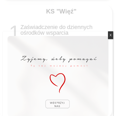
KS "Więź"
1
Zaświadczenie do dziennych
ośrodków wsparcia
X
KS "Cud Niepamięci"
1
Zaświadczenie do dziennych
ośrodków wsparcia